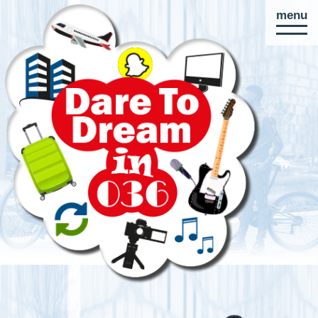
menu
Direct
naar
paginainhoud
DARE TO DREAM IN 036