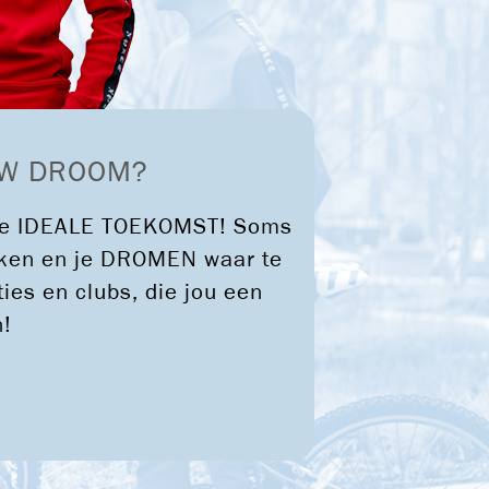
OUW DROOM?
n je IDEALE TOEKOMST! Soms
reiken en je DROMEN waar te
es en clubs, die jou een
n!