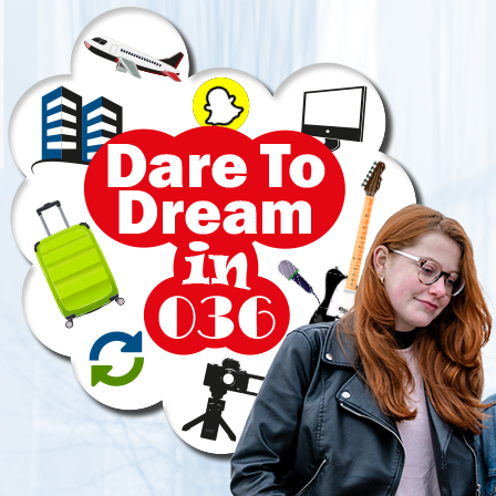
Direct
naar
paginainhoud