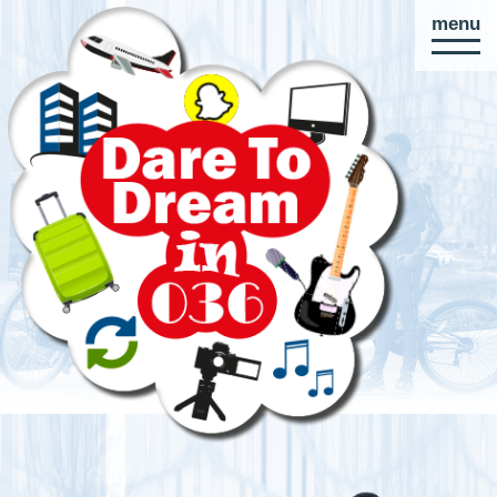
menu
Direct
naar
paginainhoud
DARE TO DREAM IN 036