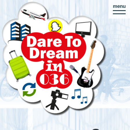
menu
Direct
naar
paginainhoud
DARE TO DREAM IN 036