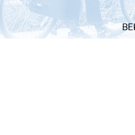
BE
De weer
Met welke drom