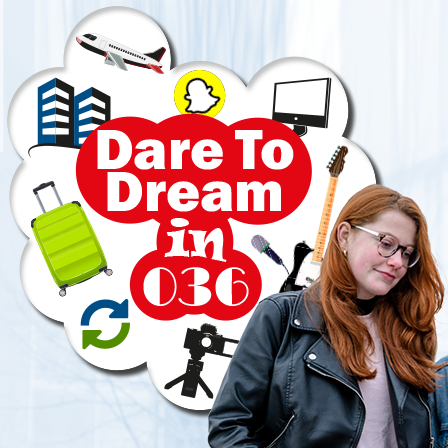
Direct
naar
paginainhoud