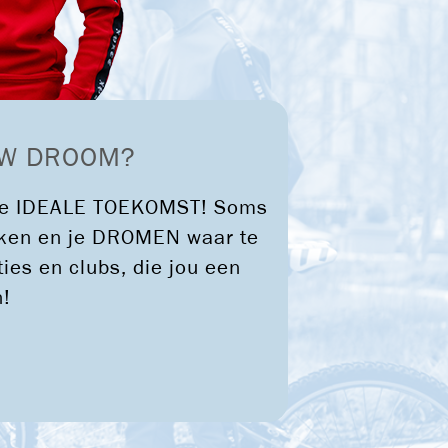
OUW DROOM?
n je IDEALE TOEKOMST! Soms
reiken en je DROMEN waar te
es en clubs, die jou een
n!