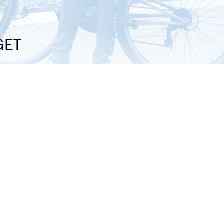
GET
le media