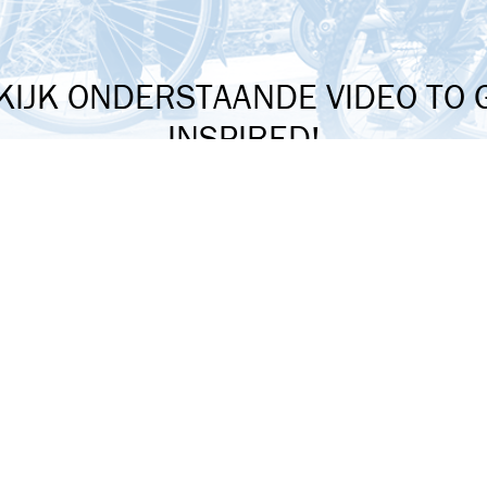
KIJK ONDERSTAANDE VIDEO TO 
INSPIRED!
COOKIEMELDING
gave van deze video vereist jouw toestemming voor socia
cookies. Meer informatie lees je op onze
cookiepagina
.
Social media cookies accepteren
en van jou kunnen wij meedenken
Video's gemaakt door: Dare to dream in 036