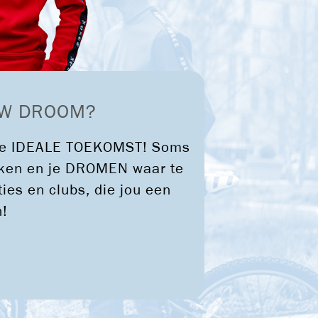
OUW DROOM?
n je IDEALE TOEKOMST! Soms
reiken en je DROMEN waar te
es en clubs, die jou een
n!