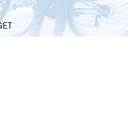
GET
le media