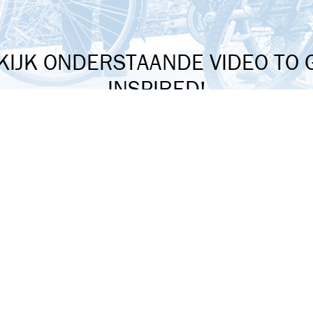
KIJK ONDERSTAANDE VIDEO TO 
INSPIRED!
COOKIEMELDING
gave van deze video vereist jouw toestemming voor socia
cookies. Meer informatie lees je op onze
cookiepagina
.
Social media cookies accepteren
en van jou kunnen wij meedenken
Video's gemaakt door: Dare to dream in 036