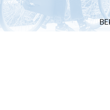
BE
De weer
Met welke drom