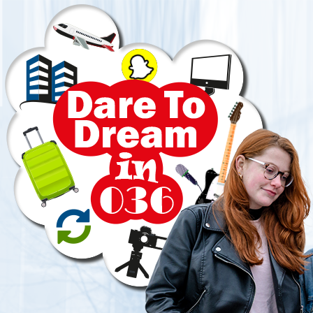
Direct
naar
paginainhoud